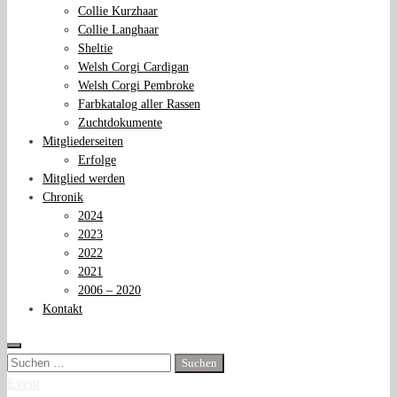
Collie Kurzhaar
Collie Langhaar
Sheltie
Welsh Corgi Cardigan
Welsh Corgi Pembroke
Farbkatalog aller Rassen
Zuchtdokumente
Mitgliederseiten
Erfolge
Mitglied werden
Chronik
2024
2023
2022
2021
2006 – 2020
Kontakt
Suchen
nach:
Event