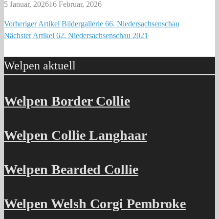
5 Januar, 2026
16 Februar, 2026
Vorheriger Artikel
Bildergallerie 66. Niedersachsenschau
Beitragsnavigation
Nächster Artikel
62. Niedersachsenschau 2021
Welpen aktuell
Welpen Border Collie
Welpen Collie Langhaar
Welpen Bearded Collie
Welpen Welsh Corgi Pembroke