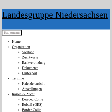
Zurück
Landesgruppe Niedersachsen
zum
Inhalt
Hauptmenü
Home
Organisation
Vorstand
Zuchtwarte
Bankverbindung
Dokumente
Clubreport
Termine
Kalenderansicht
Ausstellungen
Rassen & Zucht
Bearded Collie
Bobtail (OES)
Border Collie