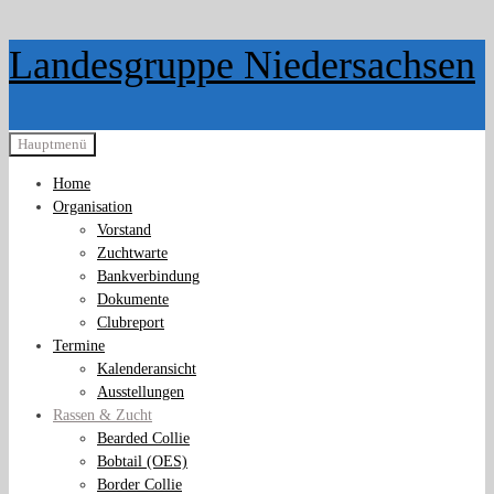
Zurück
Landesgruppe Niedersachsen
zum
Inhalt
Hauptmenü
Home
Organisation
Vorstand
Zuchtwarte
Bankverbindung
Dokumente
Clubreport
Termine
Kalenderansicht
Ausstellungen
Rassen & Zucht
Bearded Collie
Bobtail (OES)
Border Collie