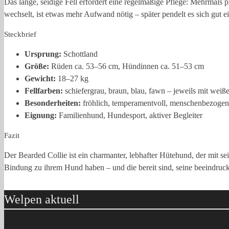
Das lange, seidige Fell erfordert eine regelmäßige Pflege: Mehrmals 
wechselt, ist etwas mehr Aufwand nötig – später pendelt es sich gut e
Steckbrief
Ursprung:
Schottland
Größe:
Rüden ca. 53–56 cm, Hündinnen ca. 51–53 cm
Gewicht:
18–27 kg
Fellfarben:
schiefergrau, braun, blau, fawn – jeweils mit wei
Besonderheiten:
fröhlich, temperamentvoll, menschenbezogen
Eignung:
Familienhund, Hundesport, aktiver Begleiter
Fazit
Der Bearded Collie ist ein charmanter, lebhafter Hütehund, der mit se
Bindung zu ihrem Hund haben – und die bereit sind, seine beeindruck
Welpen aktuell