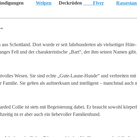
kündigungen
Welpen
Deckrüden
Flyer
Rassesta
t“
aus Schottland. Dort wurde er seit Jahrhunderten als vielseitiger Hüte
anges Fell und der charakteristische „Bart“, der ihm seinen Namen gibt.
ntvolles Wesen. Sie sind echte „Gute-Laune-Hunde“ und verbreiten mit i
 Familie. Sie gelten als aufmerksam und intelligent – manchmal auch m
rded Collie ist stets mit Begeisterung dabei. Er braucht sowohl körpe
hzeitig ist er aber auch ein liebevoller Familienhund.