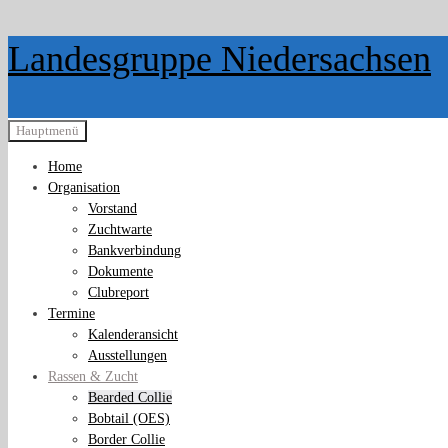
Zurück
Landesgruppe Niedersachsen
zum
Inhalt
Hauptmenü
Home
Organisation
Vorstand
Zuchtwarte
Bankverbindung
Dokumente
Clubreport
Termine
Kalenderansicht
Ausstellungen
Rassen & Zucht
Bearded Collie
Bobtail (OES)
Border Collie