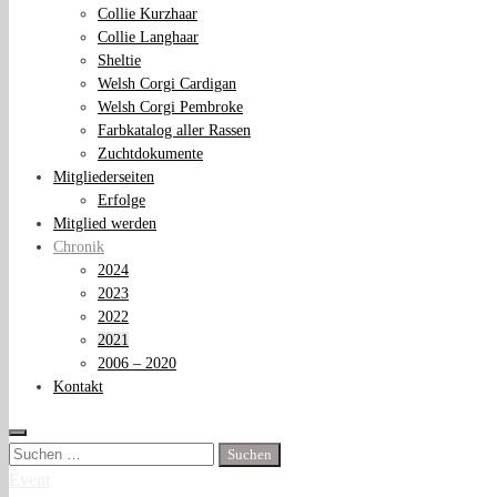
Collie Kurzhaar
Collie Langhaar
Sheltie
Welsh Corgi Cardigan
Welsh Corgi Pembroke
Farbkatalog aller Rassen
Zuchtdokumente
Mitgliederseiten
Erfolge
Mitglied werden
Chronik
2024
2023
2022
2021
2006 – 2020
Kontakt
Suchen
nach:
Event