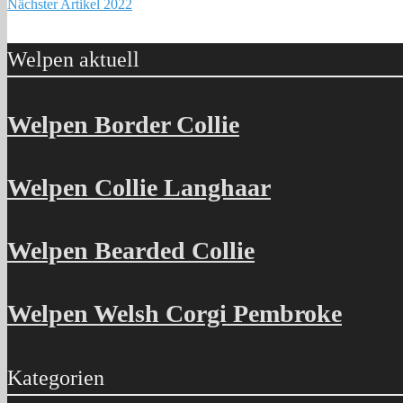
Nächster Artikel
2022
Beitragsnavigation
Welpen aktuell
Welpen Border Collie
Welpen Collie Langhaar
Welpen Bearded Collie
Welpen Welsh Corgi Pembroke
Kategorien