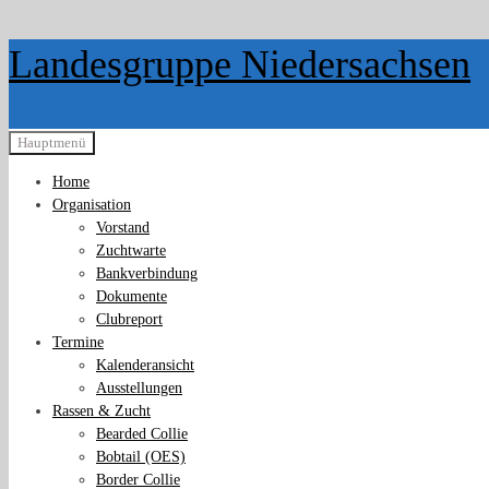
Zurück
Landesgruppe Niedersachsen
zum
Inhalt
Hauptmenü
Home
Organisation
Vorstand
Zuchtwarte
Bankverbindung
Dokumente
Clubreport
Termine
Kalenderansicht
Ausstellungen
Rassen & Zucht
Bearded Collie
Bobtail (OES)
Border Collie