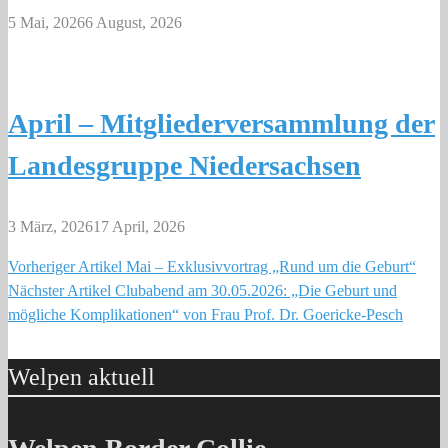
5 Mai, 2026
6 August, 2026
April – Mitgliederversammlung der
Landesgruppe Niedersachsen
3 März, 2026
17 April, 2026
Vorheriger Artikel
Mai – Exklusivvortrag „Rund um die Geburt“
Beitragsnavigation
Nächster Artikel
Clubabend am 30.05.2026: „Die Geburt und
mögliche Komplikationen“ von Frau Prof. Dr. Goericke-Pesch
Welpen aktuell