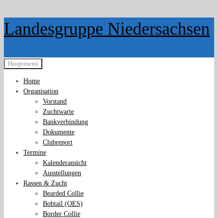
Zurück
Landesgruppe Niedersachsen
zum
Inhalt
Hauptmenü
Home
Organisation
Vorstand
Zuchtwarte
Bankverbindung
Dokumente
Clubreport
Termine
Kalenderansicht
Ausstellungen
Rassen & Zucht
Bearded Collie
Bobtail (OES)
Border Collie