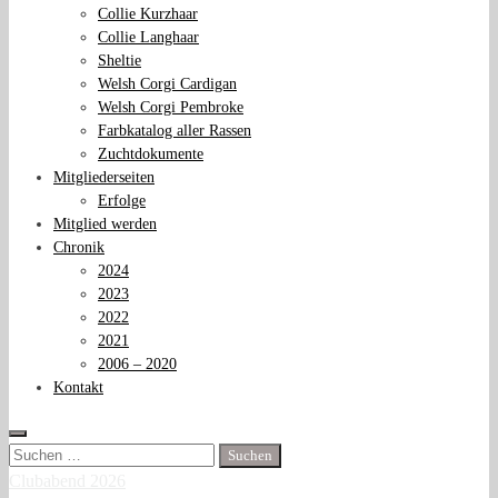
Collie Kurzhaar
Collie Langhaar
Sheltie
Welsh Corgi Cardigan
Welsh Corgi Pembroke
Farbkatalog aller Rassen
Zuchtdokumente
Mitgliederseiten
Erfolge
Mitglied werden
Chronik
2024
2023
2022
2021
2006 – 2020
Kontakt
Suchen
nach:
Clubabend 2026