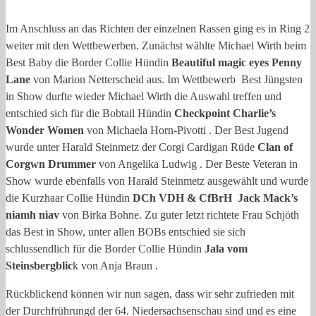
Im Anschluss an das Richten der einzelnen Rassen ging es in Ring 2
weiter mit den Wettbewerben. Zunächst wählte Michael Wirth beim
Best Baby die Border Collie Hündin
Beautiful magic eyes Penny
Lane
von Marion Netterscheid aus. Im Wettbewerb Best Jüngsten
in Show durfte wieder Michael Wirth die Auswahl treffen und
entschied sich für die Bobtail Hündin
Checkpoint Charlie’s
Wonder Women
von Michaela Horn-Pivotti . Der Best Jugend
wurde unter Harald Steinmetz der Corgi Cardigan Rüde
Clan of
Corgwn Drummer
von Angelika Ludwig . Der Beste Veteran in
Show wurde ebenfalls von Harald Steinmetz ausgewählt und wurde
die Kurzhaar Collie Hündin
DCh VDH & CfBrH Jack Mack’s
niamh niav
von Birka Bohne. Zu guter letzt richtete Frau Schjöth
das Best in Show, unter allen BOBs entschied sie sich
schlussendlich für die Border Collie Hündin
Jala vom
Steinsbergblic
k von Anja Braun .
Rückblickend können wir nun sagen, dass wir sehr zufrieden mit
der Durchfrührungd der 64. Niedersachsenschau sind und es eine