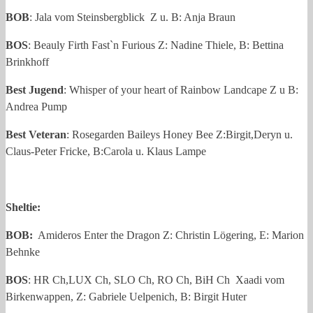
BOB
: Jala vom Steinsbergblick Z u. B: Anja Braun
BOS
: Beauly Firth Fast`n Furious Z: Nadine Thiele, B: Bettina
Brinkhoff
Best Jugend
: Whisper of your heart of Rainbow Landcape Z u B:
Andrea Pump
Best Veteran
: Rosegarden Baileys Honey Bee Z:Birgit,Deryn u.
Claus-Peter Fricke, B:Carola u. Klaus Lampe
Sheltie:
BOB:
Amideros Enter the Dragon Z: Christin Lögering, E: Marion
Behnke
BOS
: HR Ch,LUX Ch, SLO Ch, RO Ch, BiH Ch Xaadi vom
Birkenwappen, Z: Gabriele Uelpenich, B: Birgit Huter