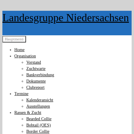
Zurück
Landesgruppe Niedersachsen
zum
Inhalt
Hauptmenü
Home
Organisation
Vorstand
Zuchtwarte
Bankverbindung
Dokumente
Clubreport
Termine
Kalenderansicht
Ausstellungen
Rassen & Zucht
Bearded Collie
Bobtail (OES)
Border Collie