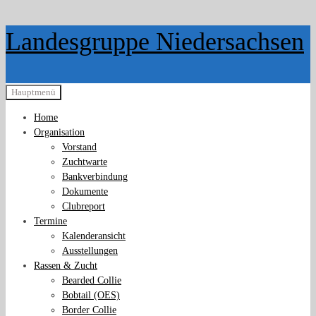
Zurück
Landesgruppe Niedersachsen
zum
Inhalt
Hauptmenü
Home
Organisation
Vorstand
Zuchtwarte
Bankverbindung
Dokumente
Clubreport
Termine
Kalenderansicht
Ausstellungen
Rassen & Zucht
Bearded Collie
Bobtail (OES)
Border Collie